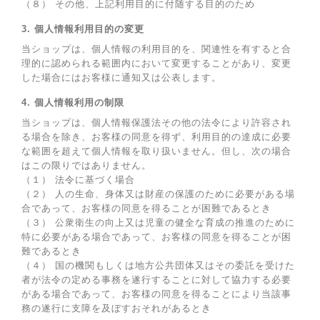
（８） その他、上記利用目的に付随する目的のため
3. 個人情報利用目的の変更
当ショップは、個人情報の利用目的を、関連性を有すると合
理的に認められる範囲内において変更することがあり、変更
した場合にはお客様に通知又は公表します。
4. 個人情報利用の制限
当ショップは、個人情報保護法その他の法令により許容され
る場合を除き、お客様の同意を得ず、利用目的の達成に必要
な範囲を超えて個人情報を取り扱いません。但し、次の場合
はこの限りではありません。
（１） 法令に基づく場合
（２） 人の生命、身体又は財産の保護のために必要がある場
合であって、お客様の同意を得ることが困難であるとき
（３） 公衆衛生の向上又は児童の健全な育成の推進のために
特に必要がある場合であって、お客様の同意を得ることが困
難であるとき
（４） 国の機関もしくは地方公共団体又はその委託を受けた
者が法令の定める事務を遂行することに対して協力する必要
がある場合であって、お客様の同意を得ることにより当該事
務の遂行に支障を及ぼすおそれがあるとき